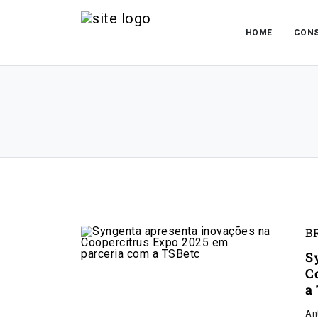
HOME
CONS
B
S
C
a
An