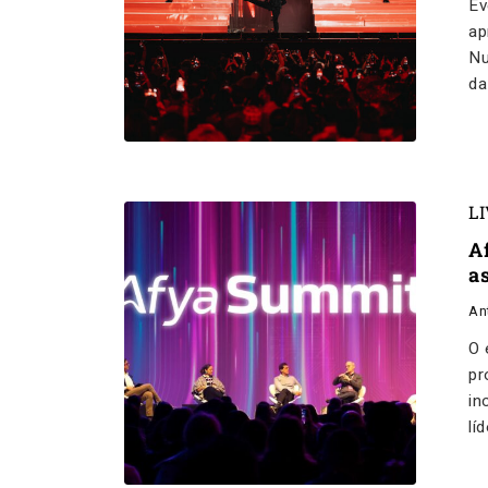
Ev
ap
Nu
da
L
A
a
An
O 
pr
in
lí