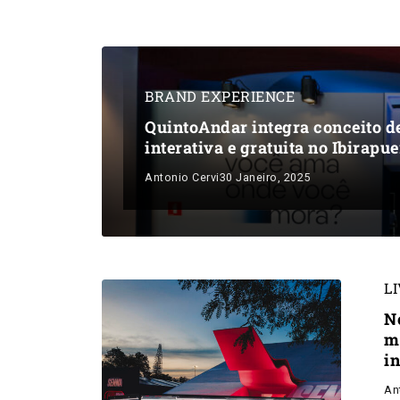
BRAND EXPERIENCE
QuintoAndar integra conceito de
interativa e gratuita no Ibirapu
Antonio Cervi
30 Janeiro, 2025
L
N
m
i
An