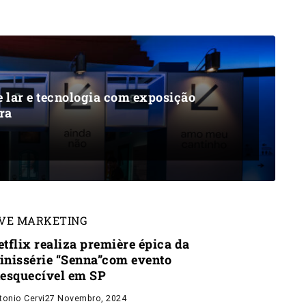
 lar e tecnologia com exposição
era
IVE MARKETING
etflix realiza première épica da
inissérie “Senna”com evento
nesquecível em SP
tonio Cervi
27 Novembro, 2024