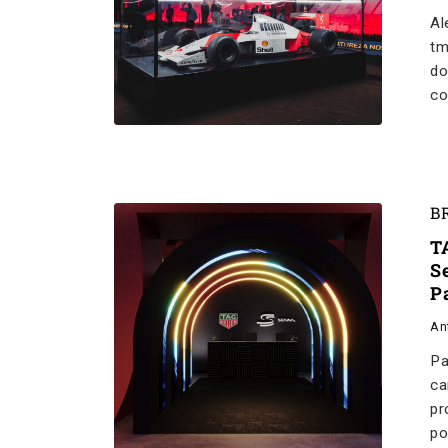
Al
tm
do
co
B
T
S
P
An
Pa
ca
pr
po