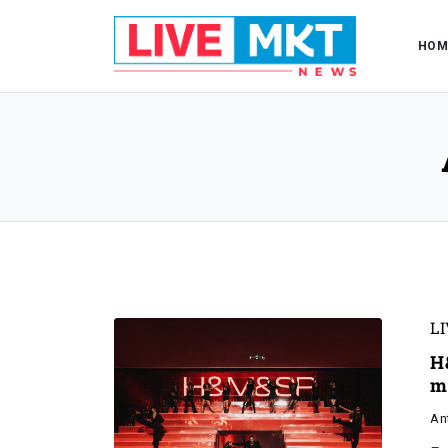
HOM
L
H
m
An