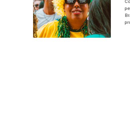
Co
pe
Br
pr