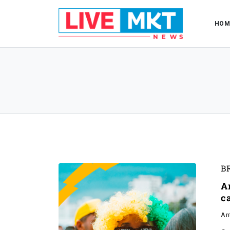
HOM
B
A
c
An