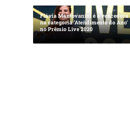
Flávia Mantovanini é a vencedora
na categoria ‘Atendimento do Ano’
no Prêmio Live 2020