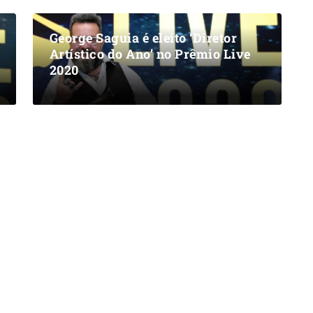
George Saguia é eleito ‘Diretor
Artístico do Ano’ no Prêmio Live
2020