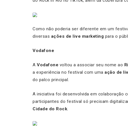
do Rock in Rio no TikTok, além da cobertura 
Como não poderia ser diferente em um festiva
diversas
ações de live marketing
para o públ
Vodafone
A
Vodafone
voltou a associar seu nome ao
R
a experiência no festival com uma
ação de li
do palco principal.
A iniciativa foi desenvolvida em colaboração
participantes do festival só precisam digitali
Cidade do Rock
.