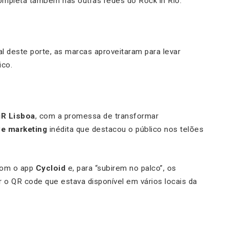
completa também nas outras redes do Rock in Rio.
l deste porte, as marcas aproveitaram para levar
ico.
iR Lisboa
, com a promessa de transformar
ve marketing
inédita que destacou o público nos telões
 com o app
Cycloid
e, para “subirem no palco”, os
zar o QR code que estava disponível em vários locais da