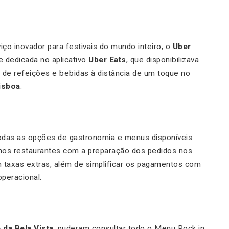
ço inovador para festivais do mundo inteiro, o
Uber
 dedicada no aplicativo
Uber Eats
, que disponibilizava
 de refeições e bebidas à distância de um toque no
isboa
.
todas as opções de gastronomia e menus disponíveis
s nos restaurantes com a preparação dos pedidos nos
 taxas extras, além de simplificar os pagamentos com
operacional.
da Bela Vista
, puderam consultar todo o Menu Rock in