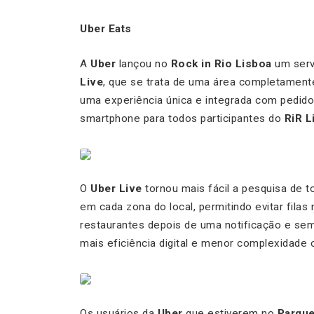
Uber Eats
A
Uber
lançou no
Rock in Rio Lisboa
um servi
Live
, que se trata de uma área completamente
uma experiência única e integrada com pedido
smartphone para todos participantes do
RiR L
O
Uber Live
tornou mais fácil a pesquisa de 
em cada zona do local, permitindo evitar fila
restaurantes depois de uma notificação e sem
mais eficiência digital e menor complexidade 
Os usuários da
Uber
que estiverem no
Parque 