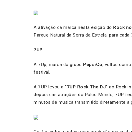
A ativação da marca nesta edição do
Rock no
Parque Natural da Serra da Estrela, para cada 
7UP
A 7Up, marca do grupo
PepsiCo
, voltou como
festival.
A 7UP levou a
“7UP Rock The DJ”
ao Rock in 
depois das atrações do Palco Mundo, 7UP fe
minutos de música transmitido diretamente a pa
Os 7 minutos contam com produção musical e