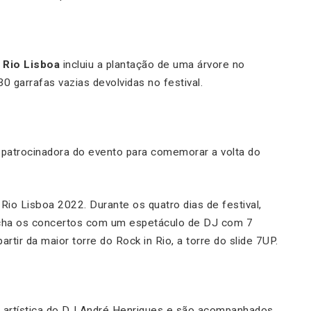
 Rio Lisboa
incluiu a plantação de uma árvore no
30 garrafas vazias devolvidas no festival.
 patrocinadora do evento para comemorar a volta do
Rio Lisboa 2022. Durante os quatro dias de festival,
cha os concertos com um espetáculo de DJ com 7
rtir da maior torre do Rock in Rio, a torre do slide 7UP.
 artística do DJ André Henriques e são acompanhados