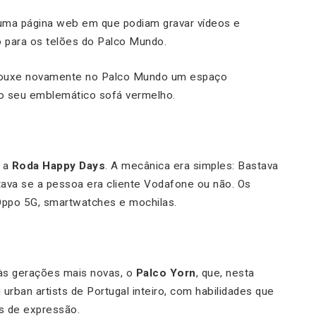
a uma página web em que podiam gravar vídeos e
o para os telões do Palco Mundo.
 trouxe novamente no Palco Mundo um espaço
o do seu emblemático sofá vermelho.
, a
Roda Happy Days
. A mecânica era simples: Bastava
tava se a pessoa era cliente Vodafone ou não. Os
Oppo 5G, smartwatches e mochilas.
às gerações mais novas, o
Palco Yorn
, que, nesta
u
urban artists
de Portugal inteiro, com habilidades que
as de expressão.