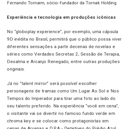
Fernando Tornaim, sócio-fundador da Tornak Holding.
Experiência e tecnologia em produções icônicas
No “globoplay experience”, por exemplo, uma cápsula
9D inédita no Brasil, permitirá que o público possa viver
diferentes sensações a partir decenas de novelas e
séries como
Verdades Secretas 2, Sessão de Terapia,
Desalma
e
Arcanjo Renegado
, entre outras produções
originais.
Já no “talent mirror” será possível escolher
personagens de tramas como
Um Lugar Ao Sol
e
Nos
Tempos do Imperador
para tirar uma foto ao lado do
seu talento preferido. Na experiência “você em cena”,
o visitante vai se divertir no famoso fundo verde em
chroma key e se colocar como protagonistas em
cenas de
Aruanas
e
D.P.A.- Detetives do Prédio Azul
.