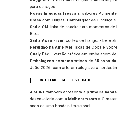
para os jogos.
Novas linguiças frescais
: sabores Apimentad
Brasa
com Tulipas, Hambúrguer de Linguiça e 
Sadia ON
: linha de snacks para momentos de l
Bites.
Sadia Assa Fryer
: cortes de frango, kibe e a
Perdigão na Air Fryer
: Iscas de Coxa e Sobre
Qualy Fácil
: versão prática em embalagem de 
Embalagens comemorativas de 35 anos da
João 2026, com arte em xilogravura nordestin
SUSTENTABILIDADE DE VERDADE
A
MBRF
também apresenta a
primeira bande
desenvolvida com a
Melhoramentos
. O mate
anos de uma bandeja tradicional.