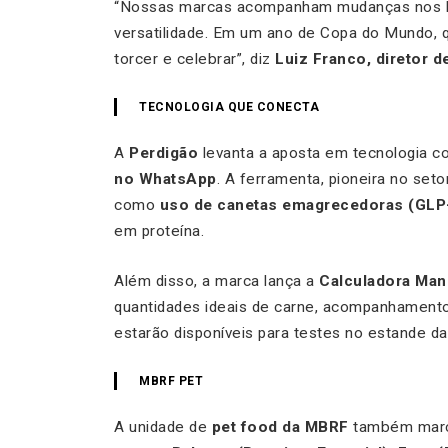
“Nossas marcas acompanham mudanças nos há
versatilidade. Em um ano de Copa do Mundo, 
torcer e celebrar”, diz
Luiz Franco, diretor 
TECNOLOGIA QUE CONECTA
A
Perdigão
levanta a aposta em tecnologia c
no WhatsApp
. A ferramenta, pioneira no set
como
uso de canetas emagrecedoras (GLP
em proteína.
Além disso, a marca lança a
Calculadora Man
quantidades ideais de carne, acompanhament
estarão disponíveis para testes no estande 
MBRF PET
A unidade de
pet food da MBRF
também marca