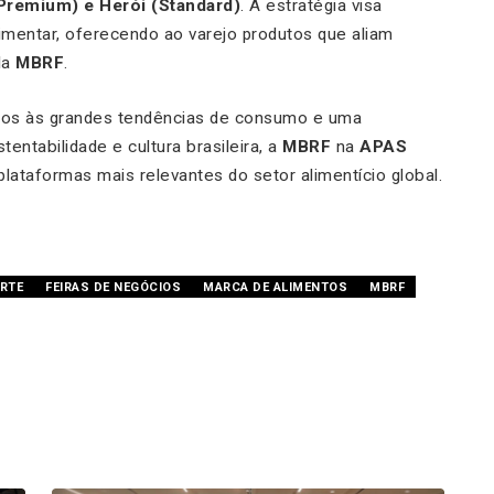
Premium) e Herói (Standard)
. A estratégia visa
limentar, oferecendo ao varejo produtos que aliam
la
MBRF
.
dos às grandes tendências de consumo e uma
tentabilidade e cultura brasileira, a
MBRF
na
APAS
lataformas mais relevantes do setor alimentício global.
RTE
FEIRAS DE NEGÓCIOS
MARCA DE ALIMENTOS
MBRF