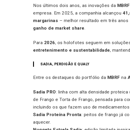
Nos últimos dois anos, as inovações da
MBRF
empresa. Em 2025, a companhia alcançou
41,
margarinas
– melhor resultado em três ano
ganho de market share
.
Para
2026
, os holofotes seguem em soluçõe
entretenimento e sustentabilidade
, mantend
SADIA, PERDIGÃO E QUALY
Entre os destaques do portfólio da
MBRF
na
Sadia PRO
: linha com alta densidade proteic
de Frango e Torta de Frango, pensada para c
incluindo os que fazem uso de medicamentos
Sadia Proteína Pronta
: peitos de frango já c
aquecer.
Nuggets Estrela Sadia
: edição limitada inspi