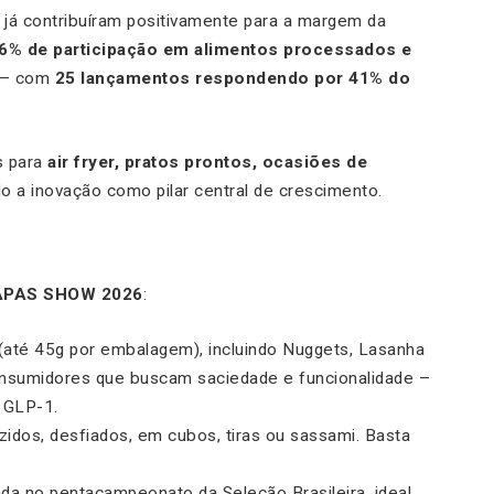
já contribuíram positivamente para a margem da
6% de participação em alimentos processados e
s – com
25 lançamentos respondendo por 41% do
s para
air fryer, pratos prontos, ocasiões de
o a inovação como pilar central de crescimento.
APAS SHOW 2026
:
a (até 45g por embalagem), incluindo Nuggets, Lasanha
onsumidores que buscam saciedade e funcionalidade –
 GLP-1.
ozidos, desfiados, em cubos, tiras ou sassami. Basta
rada no pentacampeonato da Seleção Brasileira, ideal